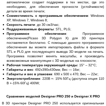
автоматически создает поддержки в тех местах, где это
необходимо, для обеспечения прочности (устойчивости)
детали во время печати;
Совместимость с программным обеспечением
: Windows
XP, Windows 7, Windows 8;
Скорость печати
: до 30 см3/час;
Поддерживаемые форматы
: STL, PLG;
Программное обеспечение
: Программное
обеспечение(Picaso 3D Polygon X) для 3D принтера
поставляется бесплатно. С помощью данного программного
обеспечения вы можете импортировать файлы в формате
STL и PLG для последующего вывода 3D модели на печать.
Программа позволяет менять масштабы, и производить
всевозможные манипуляции с 3D моделью на плоскости;
Рабочая температура окружающей среды
: 15° – 32°С;
Габариты и вес
: 492х390х430мм; Вес — 16кг;
Габариты и вес в упаковке
: 690 x 500 x 470; Вес — 22кг;
Энергопотребление
: 220В +- 15% 50Гц (доступна опция 110
В +-15% 60Гц) 400W;
Сравнение моделей Designer PRO 250 и Designer X PRO
В 3D принтере Designer PRO 250 используется оригинальная