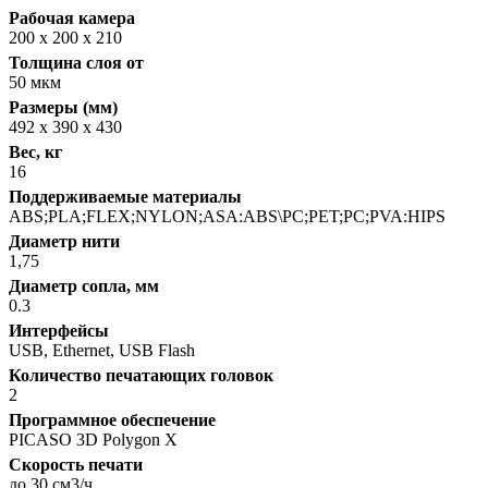
Рабочая камера
200 х 200 х 210
Толщина слоя от
50 мкм
Размеры (мм)
492 x 390 x 430
Вес, кг
16
Поддерживаемые материалы
ABS;PLA;FLEX;NYLON;ASA:ABS\PC;PET;PC;PVA:HIPS
Диаметр нити
1,75
Диаметр сопла, мм
0.3
Интерфейсы
USB, Ethernet, USB Flash
Количество печатающих головок
2
Программное обеспечение
PICASO 3D Polygon X
Скорость печати
до 30 см3/ч