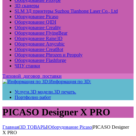
Оборудование Protype
3D сканеры
SLM 3Д принтеры Suzhou Tianhong Laser Co., Ltd
Оборудование Picaso
Оборудование QIDI
Оборудование Creality
Оборудование FlyingBear
Оборудование Raise3D
Оборудование Anycubic
Оборудование CreatBot
Оборудование Phrozen и Peopoly
Оборудование Flashforge
ЧПУ станки
Типовой_договор_поставки
Информация по 3D:
Услуги.3D модели.3D печать.
Портфолио работ
PICASO Designer Х PRO
Главная
|
3D ТОВАРЫ
|
Оборудование Picaso
|
PICASO Designer
Х PRO