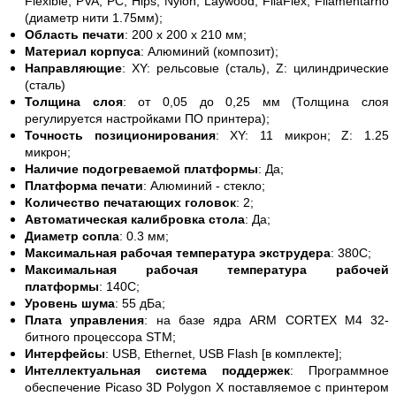
Flexible, PVA, PC, Hips, Nylon, Laywood, FilaFlex, Filamentarno
(диаметр нити 1.75мм);
Область печати
: 200 х 200 х 210 мм;
Материал корпуса
: Алюминий (композит);
Направляющие
: XY: рельсовые (сталь), Z: цилиндрические
(сталь)
Толщина слоя
: от 0,05 до 0,25 мм (Толщина слоя
регулируется настройками ПО принтера);
Точность позиционирования
: XY: 11 микрон; Z: 1.25
микрон;
Наличие подогреваемой платформы
: Да;
Платформа печати
: Алюминий - стекло;
Количество печатающих головок
: 2;
Автоматическая калибровка стола
: Да;
Диаметр сопла
: 0.3 мм;
Максимальная рабочая температура экструдера
: 380C;
Максимальная рабочая температура рабочей
платформы
: 140C;
Уровень шума
: 55 дБа;
Плата управления
: на базе ядра ARM CORTEX M4 32-
битного процессора STM;
Интерфейсы
: USB, Ethernet, USB Flash [в комплекте];
Интеллектуальная система поддержек
: Программное
обеспечение Picaso 3D Polygon X поставляемое с принтером