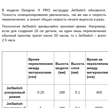
В модели Designer X PRO экструдер JetSwitch обновился.
Точность позиционирования увеличилась, так же как и скорость
переключения, а значит общая скорость печати выросла в разы.
Технология JetSwitch чрезвычайно экономит время. Например,
если для создания 18 см детали, на одни лишь переключения
обычный принтер тратит около 20 часов, то с JetSwitch – всего
2.5 часа.
Время
Время на
переключения
Высота
Высота
переключен
между
модели
слоя
между
материалами
(мм)
(мм)
материалам
(сек)
(сек)
JetSwitch
ускоренный
0.25
180
0.1
450
режим
JetSwitch