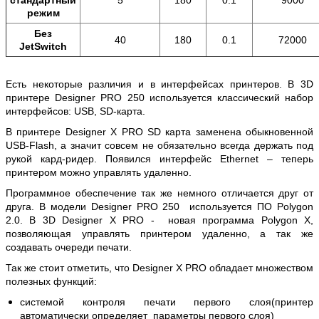
стандартный
5
180
0.1
9000
режим
Без
40
180
0.1
72000
JetSwitch
Есть некоторые различия и в интерфейсах принтеров. В 3D
принтере Designer PRO 250 используется классический набор
интерфейсов: USB, SD-карта.
В принтере Designer X PRO SD карта заменена обыкновенной
USB-Flash, а значит совсем не обязательно всегда держать под
рукой кард-ридер. Появился интерфейс Ethernet – теперь
принтером можно управлять удаленно.
Программное обеспечение так же немного отличается друг от
друга. В модели Designer PRO 250 используется ПО Polygon
2.0. В 3D Designer X PRO - новая программа Polygon X,
позволяющая управлять принтером удаленно, а так же
создавать очереди печати.
Так же стоит отметить, что Designer X PRO обладает множеством
полезных функций:
системой контроля печати первого слоя(принтер
автоматически определяет параметры первого слоя)