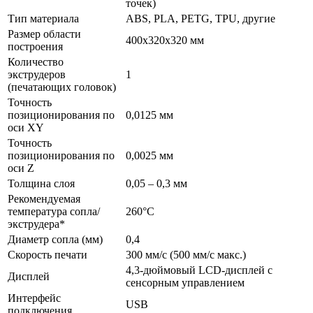
точек)
Тип материала
ABS, PLA, PETG, TPU, другие
Размер области
400x320x320 мм
построения
Количество
экструдеров
1
(печатающих головок)
Точность
позиционирования по
0,0125 мм
оси XY
Точность
позиционирования по
0,0025 мм
оси Z
Толщина слоя
0,05 – 0,3 мм
Рекомендуемая
температура сопла/
260°C
экструдера*
Диаметр сопла (мм)
0,4
Скорость печати
300 мм/с (500 мм/с макс.)
4,3-дюймовый LCD-дисплей с
Дисплей
сенсорным управлением
Интерфейс
USB
подключения