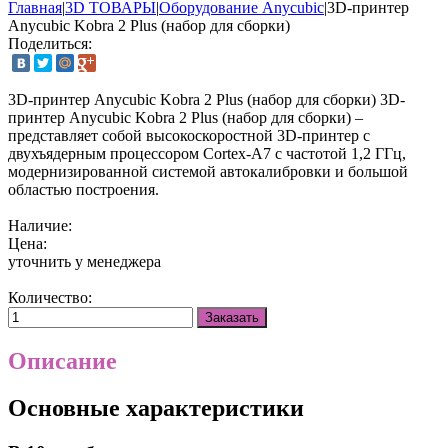
Главная
|
3D ТОВАРЫ
|
Оборудование Anycubic
|
3D-принтер
Anycubic Kobra 2 Plus (набор для сборки)
Поделиться:
3D-принтер Anycubic Kobra 2 Plus (набор для сборки)
3D-
принтер Anycubic Kobra 2 Plus (набор для сборки) –
представляет собой высокоскоростной 3D-принтер с
двухъядерным процессором Cortex-A7 с частотой 1,2 ГГц,
модернизированной системой автокалибровки и большой
областью построения.
Наличие:
Цена:
уточнить у менеджера
Количество:
Заказать
Описание
Основные характеристики