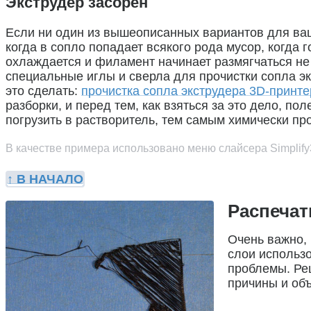
Экструдер засорен
Если ни один из вышеописанных вариантов для вашег
когда в сопло попадает всякого рода мусор, когда 
охлаждается и филамент начинает размягчаться не 
специальные иглы и сверла для прочистки сопла эк
это сделать:
прочистка сопла экструдера 3D-принте
разборки, и перед тем, как взяться за это дело, 
погрузить в растворитель, тем самым химически пр
В качестве примера использовано меню слайсера Simplify
↑ В НАЧАЛО
Распечат
Очень важно,
слои использ
проблемы. Ре
причины и объ