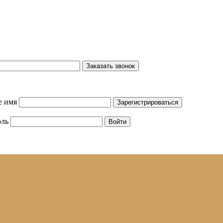
е имя
оль