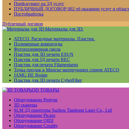
Прейскурант на 3Д услуг
ПУБЛИЧНЫЙ ДОГОВОР 002 об оказании услуг в области 
Постобработка
Публичный договор
Материалы для 3D:
ATECO. Расходные материалы. Пластик.
Полимерные компаунды
Фотополимерная смола
Пластик для 3D печати ESUN
Пластик для 3Д печати REC
Пластик для печати Filamentarno
Точка продаж в Минске матирующих спреев ATECO
JAMG HE Resine
Пластик для 3D печати CyberFiber
3D ТОВАРЫ
Оборудование Protype
3D сканеры
SLM 3Д принтеры Suzhou Tianhong Laser Co., Ltd
Оборудование Picaso
Оборудование QIDI
Оборудование Creality