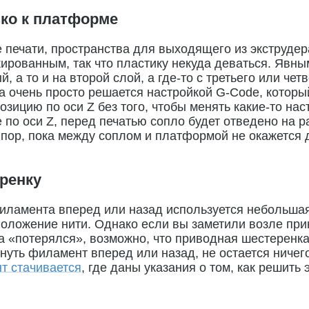
ко к платформе
печати, пространства для выходящего из экструдера
кированным, так что пластику некуда деваться. Явны
й, а то и на второй слой, а где-то с третьего или че
ма очень просто решается настройкой G-Code, кото
озицию по оси Z без того, чтобы менять какие-то на
 по оси Z, перед печатью сопло будет отведено на 
 пор, пока между соплом и платформой не окажется 
ренку
иламента вперед или назад используется небольшая
 положение нити. Однако если вы заметили возле пр
а «потерялся», возможно, что приводная шестеренка
нуть филамент вперед или назад, не остается ничего
т стачивается
, где даны указания о том, как решить 