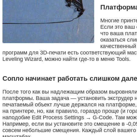
Платформа
Многие принт
Если это ваш 
что ваша пла
оказаться сли
качественный
программ для 3D-печати есть соответствующий мас
Leveling Wizard, можно найти где-то в меню Tools.
Сопло начинает работать слишком дал
После того как вы надлежащим образом выровняли 
платформы. Ваша задача — установить экструдер н
печатаемый объект лучше держался на платформе, 
на принтере, но, как правило, гораздо проще (и г
наподобие Edit Process Settings → G-Code. Там мо
Например, если вы установите это смещение в -0,0
совсем небольшие смещения. Каждый слой вашего о
масштабах.