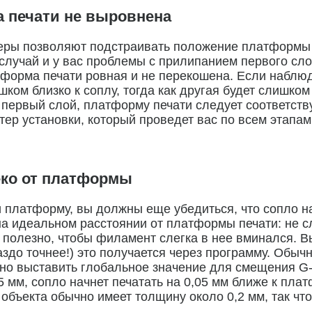
 печати не выровнена
еры позволяют подстраивать положение платформы п
случай и у вас проблемы с прилипанием первого сло
тформа печати ровная и не перекошена. Если наблюд
шком близко к соплу, тогда как другая будет слишко
 первый слой, платформу печати следует соответст
тер установки, который проведет вас по всем этап
еко от платформы
платформу, вы должны еще убедиться, что сопло на
а идеальном расстоянии от платформы печати: не с
полезно, чтобы филамент слегка в нее вминался. Вы
ораздо точнее!) это получается через программу. Об
жно выставить глобальное значение для смещения G-
5 мм, сопло начнет печатать на 0,05 мм ближе к пла
бъекта обычно имеет толщину около 0,2 мм, так чт