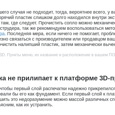
о случая не подходит, тогда, вероятнее всего, у ва
горячий пластик слишком долго находился внутри эк
там, где следует. Прочистить сопло можно механиче
струдера, так же рекомендуем воспользоваться мето
ра
. Последняя мера, если ничего не помогает, проб
полезно связаться с производителем или продавцом в
очистить налипший пластик, затем механически вычес
3D. Пункты меню, их название и расположение в вашем ПО 
ка не прилипает к платформе 3D-
 чтобы первый слой распечатки надежно прикрепился
овали бы его как фундамент. Если первый слой к пл
шить это недоразумение можно массой различных сп
ясним, как их устранить.