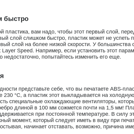
м быстро
 пластика, вам надо, чтобы этот первый слой, пере
вый слой слишком быстро, пластик может не успеть п
вый слой на более низкой скорости. У большинства
st Layer Speed. Например, если установить этот пара
го недостаточно, попытайтесь изменить его еще.
ия
ности представьте себе, что вы печатаете ABS-пла
 230 °С, а пластик этот выкладывается на холодную 
есть специальные охлаждающие вентиляторы, которые
ребро длиной в 100 мм сожмется почти на 1,5 мм! П
держивается при постоянной температуре. В силу эт
ный момент, который следует иметь в виду при печат
, остывая, начинает отставать, возможно, причина и