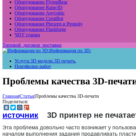
Оборудование FlyingBear
Оборудование Raise3D
Оборудование Anycubic
Оборудование CreatBot
Оборудование Phrozen и Peopoly
Оборудование Flashforge
ЧПУ станки
Типовой_договор_поставки
Информация по 3D:
Услуги.3D модели.3D печать.
Портфолио работ
Проблемы качества 3D-печат
Главная
|
Статьи
|
Проблемы качества 3D-печати
Поделиться:
источник
3D принтер не печатае
Эта проблема довольно часто возникает у пользоват
началом выполнения задания продавливать пластик